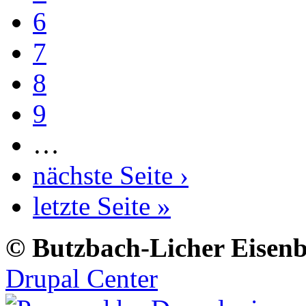
6
7
8
9
…
nächste Seite ›
letzte Seite »
© Butzbach-Licher Eisenb
Drupal Center